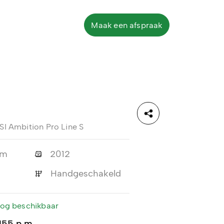
Maak een afspraak
FSI Ambition Pro Line S
km
2012
Handgeschakeld
 nog beschikbaar
155 p.m.