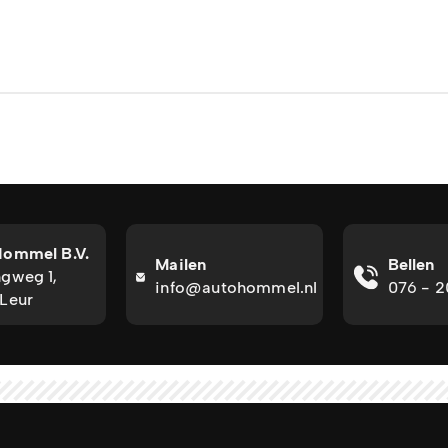
Hommel B.V.
Mailen
Bellen
gweg 1,
info@autohommel.nl
076 - 
Leur