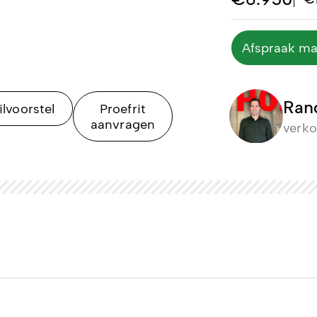
Afspraak m
Ran
ilvoorstel
Proefrit
aanvragen
verk