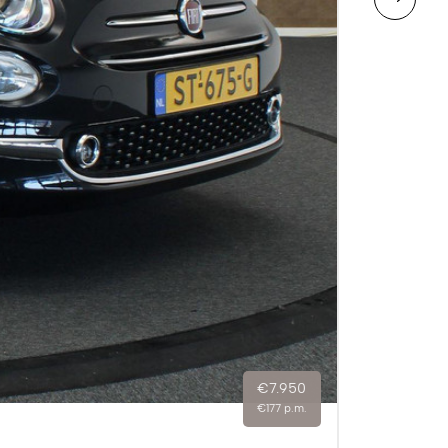
€7.950
€177 p.m.