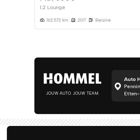
1.2 Lounge
162.572 km
2017
Benzine
Auto 
Pennin
Etten-
JOUW AUTO. JOUW TEAM.