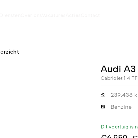
Diensten
Over ons
Vacatures
Acties
Contact
erzicht
Audi A3
Cabriolet 1.4 T
239.438 
Benzine
Dit voertuig is
€6.950
€