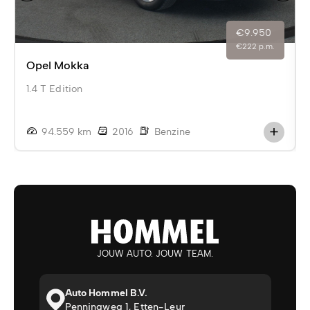
€9.950
€222 p.m.
Opel Mokka
1.4 T Edition
94.559 km
2016
Benzine
JOUW AUTO. JOUW TEAM.
Auto Hommel B.V.
Penningweg 1, Etten-Leur