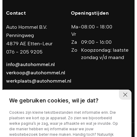
Contact
Openingstijden
Ma-
08:00 - 18:00
Auto Hommel B.V.
Vr
Penningweg
Za
09:00 - 16:00
4879 AE Etten-Leur
Zo
Koopzondag: laatste
076 - 205 9205
zondag v/d maand
info@autohommel.nl
verkoop@autohommel.nl
werkplaats@autohommel.nl
We gebruiken cookies, wil je dat?
Cookies zijn kleine tekstbestanden met informatie erin. Die
plaatsen we kort op je apparaat. Zo zien we bijvoorbeeld
welke pagina’s je zag, waar je afhaakte en wat je invulde. Op
die manier hebben wij informatie waar we jouw
Privacy policy
|
Algemene voorwaarden
websitebezoek beter mee maken. Handig toch? Natuurlijk