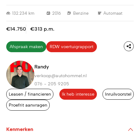
132.234 km
2016
Benzine
Automaat
€14.750
€313 p.m.
Afspraak maken
RDW voertuigrapport
Randy
verkoop@autohommel.nl
076 - 205 9205
Leasen / financieren
Ik heb interesse
Inruilvoorstel
Proefrit aanvragen
Kenmerken