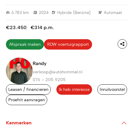
6.783 km
2024
Hybride (Benzine)
Automaat
€23.450
€314 p.m.
Afspraak maken
RDW voertuigrapport
Randy
verkoop@autohommel.nl
076 - 205 9205
Leasen / financieren
Ik heb interesse
Inruilvoorstel
Proefrit aanvragen
Kenmerken