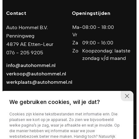
Contact
Openingstijden
Ma-
08:00 - 18:00
Auto Hommel B.V.
Vr
Penningweg
Za
09:00 - 16:00
4879 AE Etten-Leur
Zo
Koopzondag: laatste
076 - 205 9205
zondag v/d maand
info@autohommel.nl
verkoop@autohommel.nl
werkplaats@autohommel.nl
We gebruiken cookies, wil je dat?
Cookies zijn kleine tekstbestanden met informatie erin. Die
plaatsen we kort op je apparaat. Zo zien we bijvoorbeeld
welke pagina’s je zag, waar je afhaakte en wat je invulde. Op
die manier hebben wij informatie waar we jouw
Privacy policy
|
Algemene voorwaarden
websitebezoek beter mee maken. Handig toch? Natuurlijk