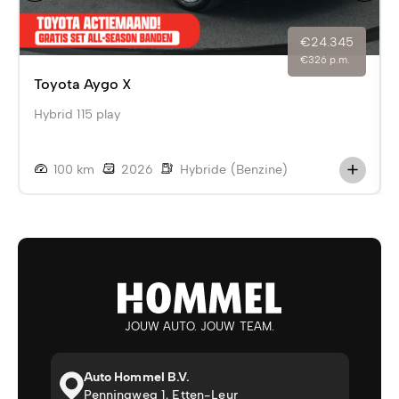
€24.345
€326 p.m.
Toyota Aygo X
Hybrid 115 play
100 km
2026
Hybride (Benzine)
JOUW AUTO. JOUW TEAM.
Auto Hommel B.V.
Penningweg 1, Etten-Leur