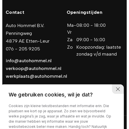
Contact
Openingstijden
Ma-
08:00 - 18:00
Auto Hommel B.V.
Vr
Penningweg
Za
09:00 - 16:00
4879 AE Etten-Leur
Zo
Koopzondag: laatste
076 - 205 9205
zondag v/d maand
info@autohommel.nl
verkoop@autohommel.nl
werkplaats@autohommel.nl
We gebruiken cookies, wil je dat?
Cookies zijn kleine tekstbestanden met informatie erin. Die
plaatsen we kort op je apparaat. Zo zien we bijvoorbeeld
welke pagina’s je zag, waar je afhaakte en wat je invulde. Op
die manier hebben wij informatie waar we jouw
Privacy policy
|
Algemene voorwaarden
websitebezoek beter mee maken. Handig toch? Natuurlijk