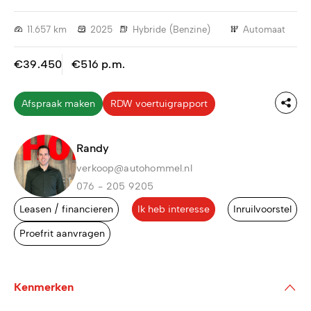
11.657 km
2025
Hybride (Benzine)
Automaat
€39.450
€516 p.m.
Afspraak maken
RDW voertuigrapport
Randy
verkoop@autohommel.nl
076 - 205 9205
Leasen / financieren
Ik heb interesse
Inruilvoorstel
Proefrit aanvragen
Kenmerken