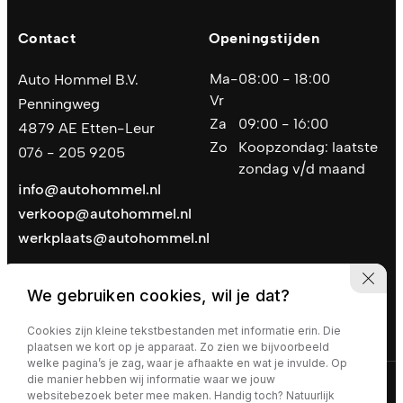
Contact
Openingstijden
Ma-
08:00 - 18:00
Auto Hommel B.V.
Vr
Penningweg
Za
09:00 - 16:00
4879 AE Etten-Leur
Zo
Koopzondag: laatste
076 - 205 9205
zondag v/d maand
info@autohommel.nl
verkoop@autohommel.nl
werkplaats@autohommel.nl
We gebruiken cookies, wil je dat?
Cookies zijn kleine tekstbestanden met informatie erin. Die
plaatsen we kort op je apparaat. Zo zien we bijvoorbeeld
welke pagina’s je zag, waar je afhaakte en wat je invulde. Op
die manier hebben wij informatie waar we jouw
Privacy policy
|
Algemene voorwaarden
websitebezoek beter mee maken. Handig toch? Natuurlijk