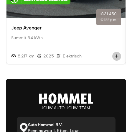
€31.450
€422 p.m.
Jeep Avenger
Summit 54 kWh
8.217 km
2025
Elektrisch
JOUW AUTO. JOUW TEAM.
Auto Hommel B.V.
Penningweg 1, Etten-Leur