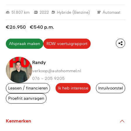
51.807 km
2022
Hybride (Benzine)
Automaat
€26.950
€540 p.m.
Afspraak maken
RDW voertuigrapport
Randy
verkoop@autohommel.nl
076 - 205 9205
Leasen / financieren
Ik heb interesse
Inruilvoorstel
Proefrit aanvragen
Kenmerken