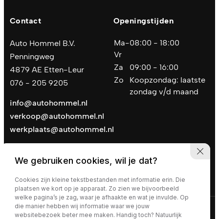
Contact
Openingstijden
Ma-
08:00 - 18:00
Auto Hommel B.V.
Vr
Penningweg
Za
09:00 - 16:00
4879 AE Etten-Leur
Zo
Koopzondag: laatste
076 - 205 9205
zondag v/d maand
info@autohommel.nl
verkoop@autohommel.nl
werkplaats@autohommel.nl
We gebruiken cookies, wil je dat?
Cookies zijn kleine tekstbestanden met informatie erin. Die
plaatsen we kort op je apparaat. Zo zien we bijvoorbeeld
welke pagina’s je zag, waar je afhaakte en wat je invulde. Op
die manier hebben wij informatie waar we jouw
Privacy policy
|
Algemene voorwaarden
websitebezoek beter mee maken. Handig toch? Natuurlijk