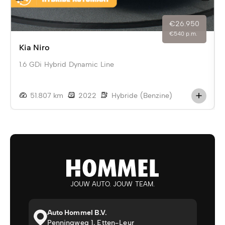
€26.950
€540 p.m.
Kia Niro
1.6 GDi Hybrid Dynamic Line
51.807 km
2022
Hybride (Benzine)
JOUW AUTO. JOUW TEAM.
Auto Hommel B.V.
Penningweg 1, Etten-Leur