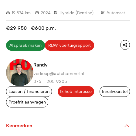
19.874 km
2024
Hybride (Benzine)
Automaat
€29.950
€600 p.m.
Afspraak maken
RDW voertuigrapport
Randy
verkoop@autohommel.nl
076 - 205 9205
Leasen / financieren
Ik heb interesse
Inruilvoorstel
Proefrit aanvragen
Kenmerken