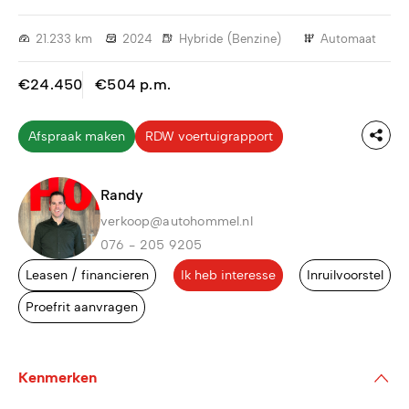
21.233 km
2024
Hybride (Benzine)
Automaat
€24.450
€504 p.m.
Afspraak maken
RDW voertuigrapport
Randy
verkoop@autohommel.nl
076 - 205 9205
Leasen / financieren
Ik heb interesse
Inruilvoorstel
Proefrit aanvragen
Kenmerken