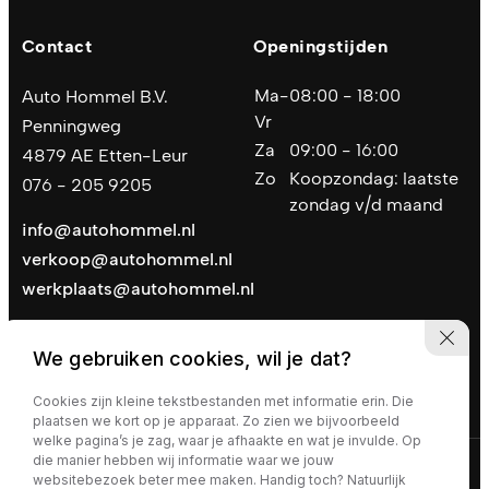
Contact
Openingstijden
Ma-
08:00 - 18:00
Auto Hommel B.V.
Vr
Penningweg
Za
09:00 - 16:00
4879 AE Etten-Leur
Zo
Koopzondag: laatste
076 - 205 9205
zondag v/d maand
info@autohommel.nl
verkoop@autohommel.nl
werkplaats@autohommel.nl
We gebruiken cookies, wil je dat?
Cookies zijn kleine tekstbestanden met informatie erin. Die
plaatsen we kort op je apparaat. Zo zien we bijvoorbeeld
welke pagina’s je zag, waar je afhaakte en wat je invulde. Op
die manier hebben wij informatie waar we jouw
Privacy policy
|
Algemene voorwaarden
websitebezoek beter mee maken. Handig toch? Natuurlijk