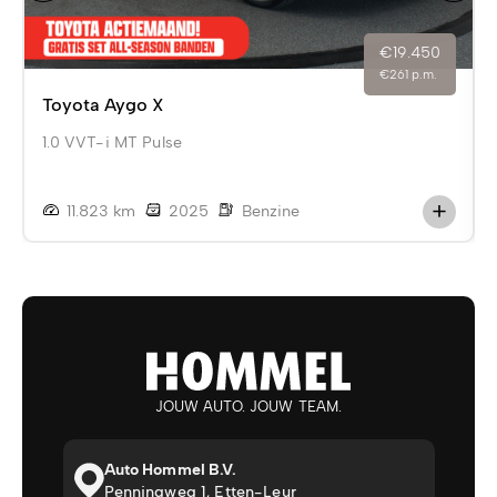
€19.450
€261 p.m.
Toyota Aygo X
1.0 VVT-i MT Pulse
11.823 km
2025
Benzine
JOUW AUTO. JOUW TEAM.
Auto Hommel B.V.
Penningweg 1, Etten-Leur