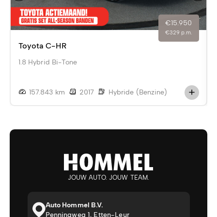
€15.950
€329 p.m.
Toyota C-HR
1.8 Hybrid Bi-Tone
157.843 km
2017
Hybride (Benzine)
JOUW AUTO. JOUW TEAM.
Auto Hommel B.V.
Penningweg 1, Etten-Leur