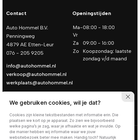
Contact
Openingstijden
Ma-
08:00 - 18:00
Auto Hommel B.V.
Vr
Penningweg
Za
09:00 - 16:00
4879 AE Etten-Leur
Zo
Koopzondag: laatste
076 - 205 9205
zondag v/d maand
info@autohommel.nl
verkoop@autohommel.nl
werkplaats@autohommel.nl
We gebruiken cookies, wil je dat?
Cookies zijn kleine tekstbestanden met informatie erin. Die
plaatsen we kort op je apparaat. Zo zien we bijvoorbeeld
welke pagina’s je zag, waar je afhaakte en wat je invulde. Op
die manier hebben wij informatie waar we jouw
Privacy policy
|
Algemene voorwaarden
websitebezoek beter mee maken. Handig toch? Natuurlijk