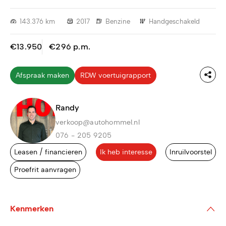
143.376 km
2017
Benzine
Handgeschakeld
€13.950
€296 p.m.
Afspraak maken
RDW voertuigrapport
Randy
verkoop@autohommel.nl
076 - 205 9205
Leasen / financieren
Ik heb interesse
Inruilvoorstel
Proefrit aanvragen
Kenmerken