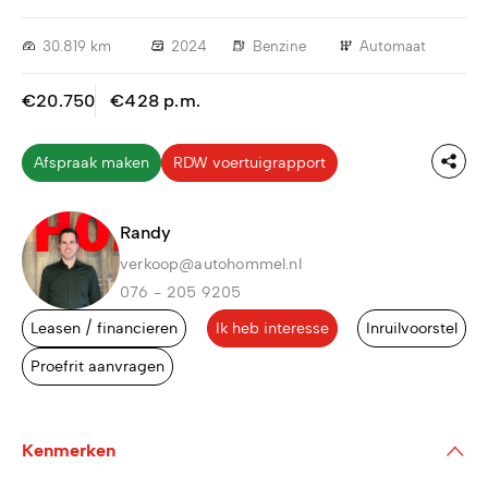
30.819 km
2024
Benzine
Automaat
€20.750
€428 p.m.
Afspraak maken
RDW voertuigrapport
Randy
verkoop@autohommel.nl
076 - 205 9205
Leasen / financieren
Ik heb interesse
Inruilvoorstel
Proefrit aanvragen
Kenmerken