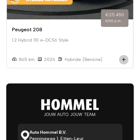
€25.450
€510 p.m.
Peugeot 208
1.2 Hybrid 110 e-DCS6 Style
865 km
2026
Hybride (Benzine)
JOUW AUTO. JOUW TEAM.
Auto Hommel B.V.
Penningweg 1, Etten-Leur