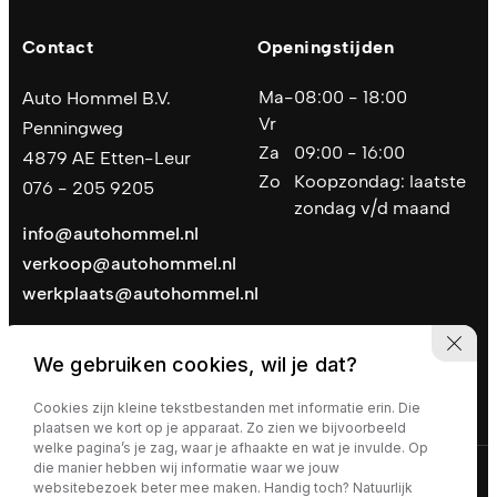
Contact
Openingstijden
Ma-
08:00 - 18:00
Auto Hommel B.V.
Vr
Penningweg
Za
09:00 - 16:00
4879 AE Etten-Leur
Zo
Koopzondag: laatste
076 - 205 9205
zondag v/d maand
info@autohommel.nl
verkoop@autohommel.nl
werkplaats@autohommel.nl
We gebruiken cookies, wil je dat?
Cookies zijn kleine tekstbestanden met informatie erin. Die
plaatsen we kort op je apparaat. Zo zien we bijvoorbeeld
welke pagina’s je zag, waar je afhaakte en wat je invulde. Op
die manier hebben wij informatie waar we jouw
Privacy policy
|
Algemene voorwaarden
websitebezoek beter mee maken. Handig toch? Natuurlijk