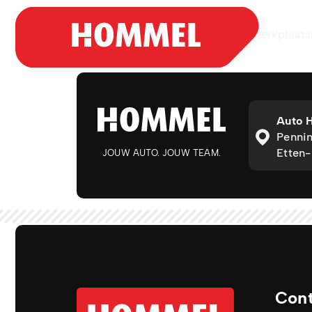
Aanbod
Werkplaats
Auto 
Pennin
Etten-
JOUW AUTO. JOUW TEAM.
Con