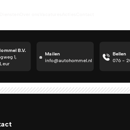
Diensten
Over ons
Vacatures
Acties
Contact
Hommel B.V.
Mailen
Bellen
gweg 1,
info@autohommel.nl
076 - 
Leur
tact