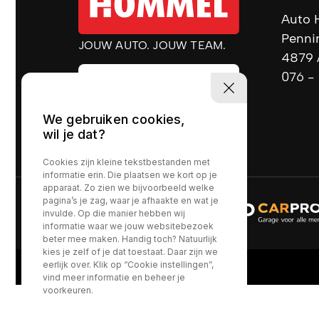
Auto 
Penn
JOUW AUTO. JOUW TEAM.
4879 
076 -
We gebruiken cookies,
wil je dat?
Cookies zijn kleine tekstbestanden met
informatie erin. Die plaatsen we kort op je
apparaat. Zo zien we bijvoorbeeld welke
pagina’s je zag, waar je afhaakte en wat je
invulde. Op die manier hebben wij
informatie waar we jouw websitebezoek
beter mee maken. Handig toch? Natuurlijk
kies je zelf of je dat toestaat. Daar zijn we
eerlijk over. Klik op “Cookie instellingen”,
vind meer informatie en beheer je
voorkeuren.