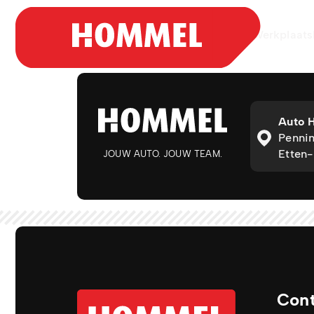
Aanbod
Werkplaats
Auto 
Pennin
Etten-
JOUW AUTO. JOUW TEAM.
Con