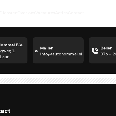
Diensten
Over ons
Vacatures
Acties
Contact
Hommel B.V.
Mailen
Bellen
gweg 1,
info@autohommel.nl
076 - 
Leur
tact