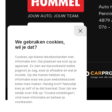
Auto 
Penn
JOUW AUTO. JOUW TEAM.
4879 
076 -
We gebruiken cookies,
wil je dat?
Cookies zijn kleine tekstbestanden met
informatie erin. Die plaatsen we kort op je
apparaat. Zo zien we bijvoorbeeld welke
pagina’s je zag, waar je afhaakte en wat je
invulde. Op die manier hebben wij
informatie waar we jouw websitebezoek
beter mee maken. Handig toch? Natuurlijk
kies je zelf of je dat toestaat. Daar zijn we
eerlijk over. Klik op “Cookie instellingen”,
vind meer informatie en beheer je
voorkeuren.