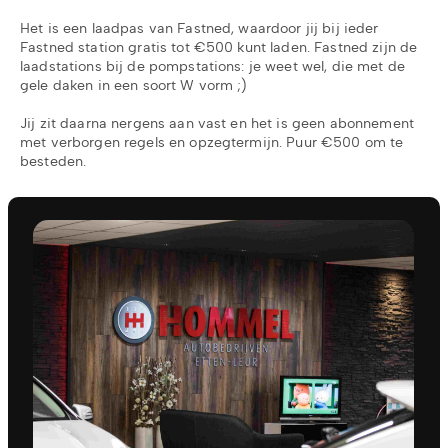
Het is een laadpas van Fastned, waardoor jij bij ieder
Fastned station gratis tot €500 kunt laden. Fastned zijn de
laadstations bij de pompstations: je weet wel, die met de
gele daken in een soort W vorm ;)
Jij zit daarna nergens aan vast en het is geen abonnement
met verborgen regels en opzegtermijn. Puur €500 om te
besteden.