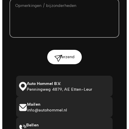
Verzend
Auto Hommel B.V.
Penningweg 4879, AE Etten-Leur
Mailen
info@autohommel.nl
Bellen