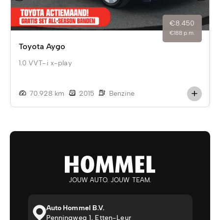
€8.450
€188 p.m.
Toyota Aygo
1.0 VVT-i x-play
70.928 km
2015
Benzine
JOUW AUTO. JOUW TEAM.
Auto Hommel B.V.
Penningweg 1, Etten-Leur