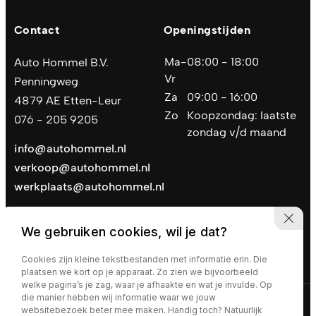
Contact
Openingstijden
Ma-
08:00 - 18:00
Auto Hommel B.V.
Vr
Penningweg
Za
09:00 - 16:00
4879 AE Etten-Leur
Zo
Koopzondag: laatste
076 - 205 9205
zondag v/d maand
info@autohommel.nl
verkoop@autohommel.nl
werkplaats@autohommel.nl
We gebruiken cookies, wil je dat?
Cookies zijn kleine tekstbestanden met informatie erin. Die
plaatsen we kort op je apparaat. Zo zien we bijvoorbeeld
welke pagina’s je zag, waar je afhaakte en wat je invulde. Op
die manier hebben wij informatie waar we jouw
Privacy policy
|
Algemene voorwaarden
websitebezoek beter mee maken. Handig toch? Natuurlijk