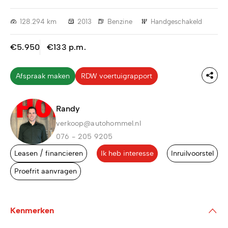
128.294 km
2013
Benzine
Handgeschakeld
€5.950
€133 p.m.
Afspraak maken
RDW voertuigrapport
Randy
verkoop@autohommel.nl
076 - 205 9205
Leasen / financieren
Ik heb interesse
Inruilvoorstel
Proefrit aanvragen
Kenmerken