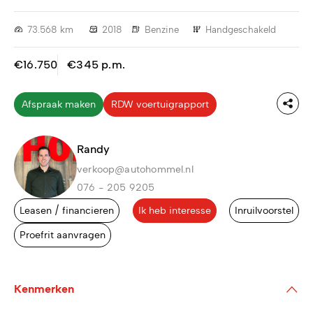
73.568 km
2018
Benzine
Handgeschakeld
€16.750
€345 p.m.
Afspraak maken
RDW voertuigrapport
Randy
verkoop@autohommel.nl
076 - 205 9205
Leasen / financieren
Ik heb interesse
Inruilvoorstel
Proefrit aanvragen
Kenmerken