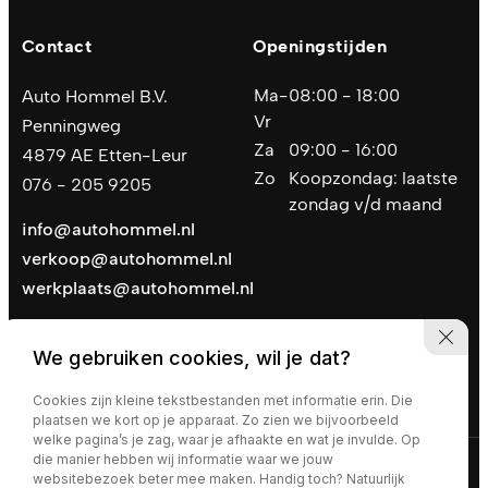
Contact
Openingstijden
Ma-
08:00 - 18:00
Auto Hommel B.V.
Vr
Penningweg
Za
09:00 - 16:00
4879 AE Etten-Leur
Zo
Koopzondag: laatste
076 - 205 9205
zondag v/d maand
info@autohommel.nl
verkoop@autohommel.nl
werkplaats@autohommel.nl
We gebruiken cookies, wil je dat?
Cookies zijn kleine tekstbestanden met informatie erin. Die
plaatsen we kort op je apparaat. Zo zien we bijvoorbeeld
welke pagina’s je zag, waar je afhaakte en wat je invulde. Op
die manier hebben wij informatie waar we jouw
Privacy policy
|
Algemene voorwaarden
websitebezoek beter mee maken. Handig toch? Natuurlijk