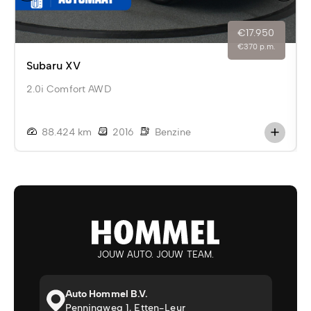
€17.950
€370 p.m.
Subaru XV
2.0i Comfort AWD
88.424 km
2016
Benzine
JOUW AUTO. JOUW TEAM.
Auto Hommel B.V.
Penningweg 1, Etten-Leur